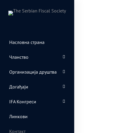
Насловна страна
Чланство
Организација друштва
Догађаји
IFA Конгреси
Линкови
Контакт