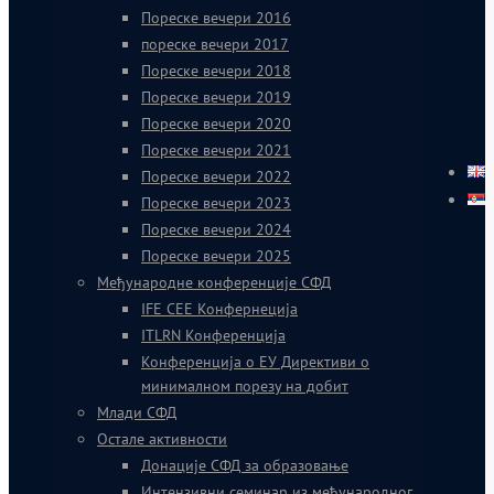
Пореске вечери 2016
пореске вечери 2017
Пореске вечери 2018
Пореске вечери 2019
Пореске вечери 2020
Пореске вечери 2021
Пореске вечери 2022
Пореске вечери 2023
Пореске вечери 2024
Пореске вечери 2025
Међународне конференције СФД
IFE CEE Конфернеција
ITLRN Конференција
Конференција о ЕУ Директиви о
минималном порезу на добит
Млади СФД
Остале активности
Донације СФД за образовање
Интензивни семинар из међународног