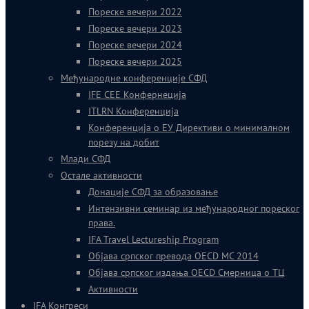
Пореске вечери 2022
Пореске вечери 2023
Пореске вечери 2024
Пореске вечери 2025
Међународне конференције СФД
IFE CEE Конфернеција
ITLRN Конференција
Конференција о ЕУ Директиви о минималном
порезу на добит
Млади СФД
Остале активности
Донације СФД за образовање
Интензивни семинар из међународног пореског
права.
IFA Travel Lectureship Program
Објава српског превода OECD MC 2014
Објава српског издања OECD Смерница о ТЦ
Активности
IFA Конгреси