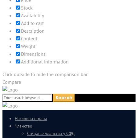
Price
Stock
Availability
Add to cart
Description
Content
Weight
Dimensions
Additional information
Click outside to hide the comparison bar
Compare
Search
Search
for:
Насловна страна
Чланство
Стицање чланства у СФД