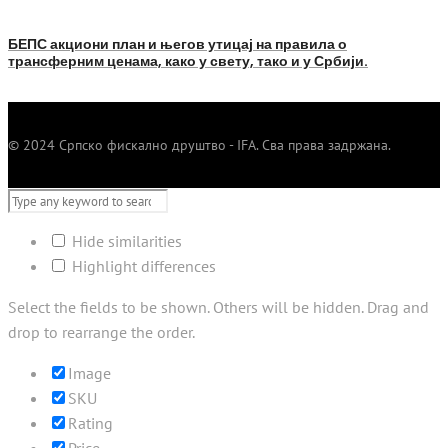
БЕПС акциони план и његов утицај на правила о
трансферним ценама, како у свету, тако и у Србији.
© 2024 Српско фискално друштво - IFA. Сва права задржана.
Hide similarities
Highlight differences
Select the fields to be shown. Others will be hidden. Drag and
drop to rearrange the order.
Image
SKU
Rating