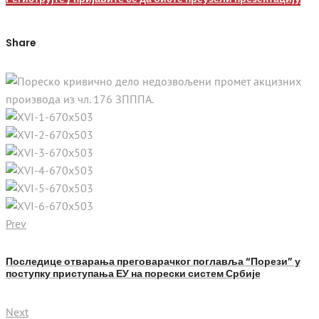
Share
Prev
Последице отварања преговарачког поглавља “Порези” у
поступку приступања ЕУ на порески систем Србије
Next