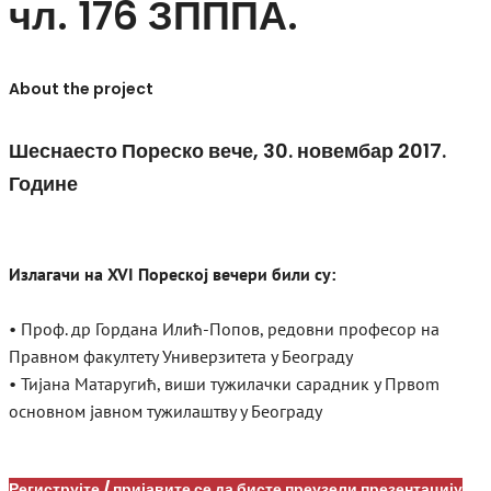
чл. 176 ЗПППА.
About the project
Шеснаесто Пореско вече, 30. новембар 2017.
Године
Излагачи на XVI Пореској вечери били су:
• Проф. др Гордана Илић-Попов, редовни професор на
Правном факултету Универзитета у Београду
• Тијана Матаругић, виши тужилачки сарадник у Првоm
основном јавном тужилаштву у Београду
Региструјте / пријавите се да бисте преузели презентацију