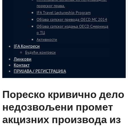
пореског права.
IFA Travel Lectureship Program
Објава српског превода OECD MC 2014
Објава српског издања OECD Смерница
о ТЦ
Активности
IFA Конгреси
Будући конгреси
Линкови
Контакт
ПРИЈАВА / РЕГИСТРАЦИЈА
Пореско кривично дело
недозвољени промет
акцизних производа из