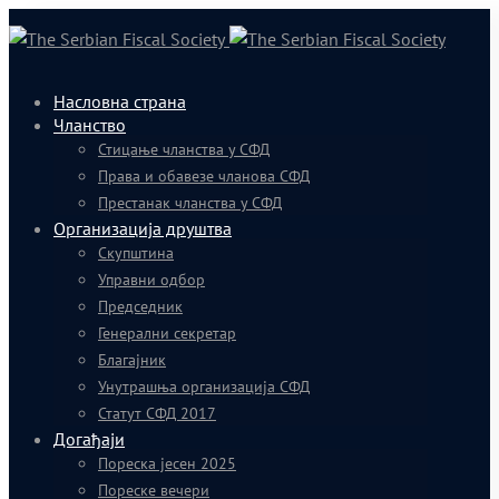
Насловна страна
Чланство
Стицање чланства у СФД
Права и обавезе чланова СФД
Престанак чланства у СФД
Организација друштва
Скупштина
Управни одбор
Председник
Генерални секретар
Благајник
Унутрашња организација СФД
Статут СФД 2017
Догађаји
Пореска јесен 2025
Пореске вечери