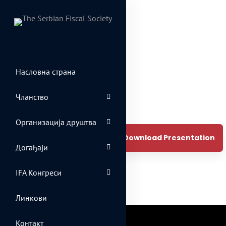
Насловна страна
Чланство
Организација друштва
Regsiter / Login to Download Presentation
Догађаји
IFA Конгреси
Линкови
Контакт